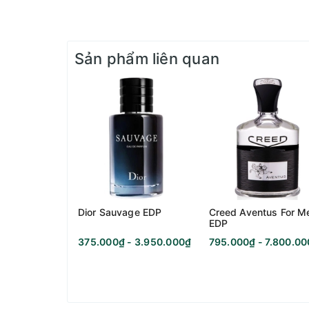
Độ tuổi khuyên dùng:
Sản phẩm liên quan
Năm ra mắt:
Nồng độ:
Nhà pha chế:
Độ lưu hương:
Dior Sauvage EDP
Creed Aventus For M
Phong cách:
EDP
375.000₫ - 3.950.000₫
795.000₫ - 7.800.0
Độ toả hương:
Thời điểm phù hợp: