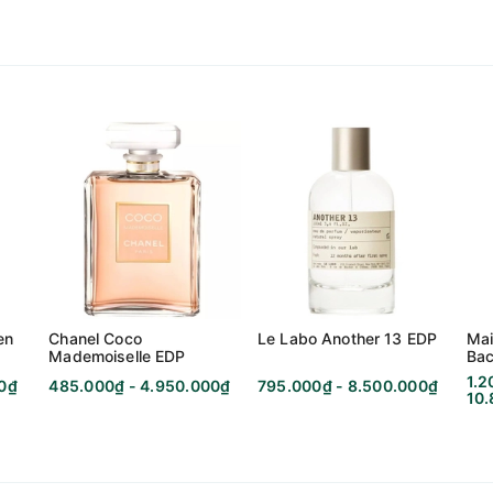
Trên 25
2012
EDT
Aurelien Guichard
Lâu - 7 giờ đến 12 giờ
en
Chanel Coco
Le Labo Another 13 EDP
Mai
Nam tính, Gợi cảm, Thu hút
Mademoiselle EDP
Bac
Ext
1.2
00₫
485.000₫ - 4.950.000₫
795.000₫ - 8.500.000₫
10
Xa - Trong vòng 2m
Ngày & Đêm - Sử dụng hàng ngày