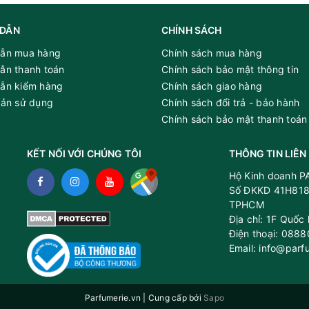
DẪN
CHÍNH SÁCH
hanh vàng
ẫn mua hàng
Chính sách mua hàng
ương Ambroxan
ẫn thanh toán
Chính sách bảo mật thông tin
ng bài, Rêu sồi, Gỗ tuyết tùng Virginia 2, Gỗ tuyết tùng At
ẫn kiểm hàng
Chính sách giao hàng
oản sử dụng
Chính sách đổi trả - bảo hành
bật của nước hoa nam Versace Eros For Men EDT
Chính sách bảo mật thanh toán
KẾT NỐI VỚI CHÚNG TÔI
THÔNG TIN LIÊN
Hộ Kinh doanh 
Số ĐKKD 41H818
TPHCM
Địa chỉ: 1F Quốc
Điện thoại: 088
Email: info@parf
Parfumerie.vn
|
Cung cấp bởi
Sapo