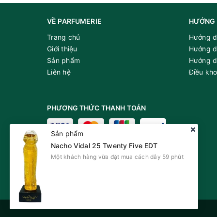
VỀ PARFUMERIE
HƯỚNG 
Hương Đầu: Cây bạc hà, Táo xanh, Quả c
Trang chủ
Hướng d
Hương giữa: Đậu Tonka, Hoa phong lữ, H
Giới thiệu
Hướng d
Hương cuối: Hương Va ni Madagascar, Cỏ hươ
Sản phẩm
Hướng d
Liên hệ
Điều kh
Hương thơm ngọt ngào quyến rũ nổi 
PHƯƠNG THỨC THANH TOÁN