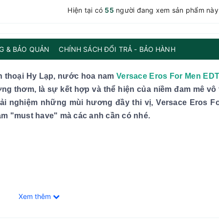
Hiện tại có
55
người đang xem sản phẩm này
G & BẢO QUẢN
CHÍNH SÁCH ĐỔI TRẢ - BẢO HÀNH
ần thoại Hy Lạp, nước hoa nam
Versace Eros For Men ED
ương thơm, là sự kết hợp và thể hiện của niềm đam mê vô 
ải nghiệm những mùi hương đầy thi vị, Versace Eros F
am "must have" mà các anh cần có nhé.
Xem thêm
Eros For Men EDT