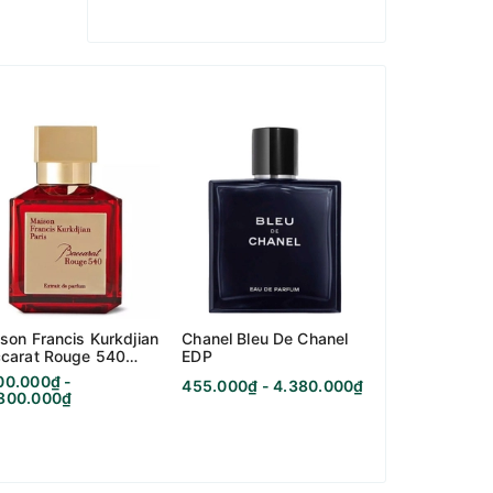
son Francis Kurkdjian
Chanel Bleu De Chanel
Kilian Black 
carat Rouge 540
EDP
Memento Mor
rait De Parfum
00.000₫ -
455.000₫ - 4.380.000₫
995.000₫ - 7
.800.000₫