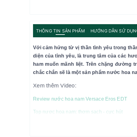
THÔNG TIN SẢN PHẨM
HƯỚNG DẪN SỬ DỤN
Với cảm hứng từ vị thần tình yêu trong th
diện của tình yêu, là trung tâm của các h
ham muốn mãnh liệt. Trên chặng đường tr
chắc chắn sẽ là một sản phẩm nước hoa n
Xem thêm Video:
Review nước hoa nam Versace Eros EDT
Top nươc hoa nam: thơm sạch - cực hút
Tổng quan về nước hoa nam Versace 