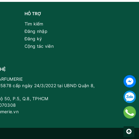
HỖ TRỢ
Tìm kiếm
Đăng nhập
las
Đăng ký
Cộng tác viên
 HỆ
PARFUMERIE
5878 cấp ngày 24/3/2022 tại UBND Quận 8,
 lộ 50, P.5, Q.8, TPHCM
8070308
umerie.vn