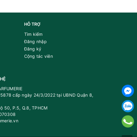
HỖ TRỢ
Tìm kiếm
Đăng nhập
Đăng ký
Cộng tác viên
 HỆ
PARFUMERIE
5878 cấp ngày 24/3/2022 tại UBND Quận 8,
 lộ 50, P.5, Q.8, TPHCM
8070308
umerie.vn