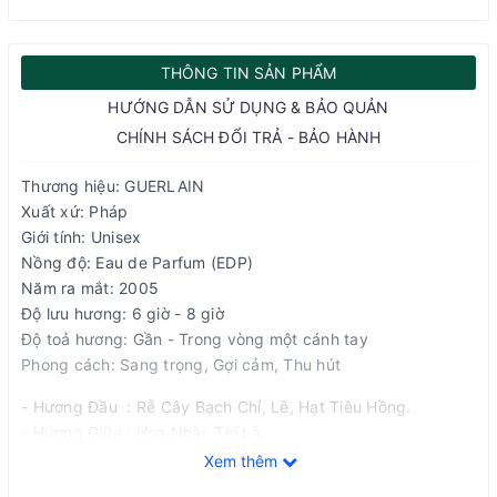
THÔNG TIN SẢN PHẨM
HƯỚNG DẪN SỬ DỤNG & BẢO QUẢN
CHÍNH SÁCH ĐỔI TRẢ - BẢO HÀNH
Thương hiệu: GUERLAIN
Xuất xứ: Pháp
Giới tính: Unisex
Nồng độ: Eau de Parfum (EDP)
Năm ra mắt: 2005
Độ lưu hương: 6 giờ - 8 giờ
Độ toả hương: Gần - Trong vòng một cánh tay
Phong cách: Sang trọng, Gợi cảm, Thu hút
- Hương Đầu : Rễ Cây Bạch Chỉ, Lê, Hạt Tiêu Hồng.
- Hương Giữa : Hoa Nhài, Thì Là.
- Hương Cuối : Rễ Cây Bạch Chỉ, Vani, Gỗ Tuyết Tùng.
Xem thêm