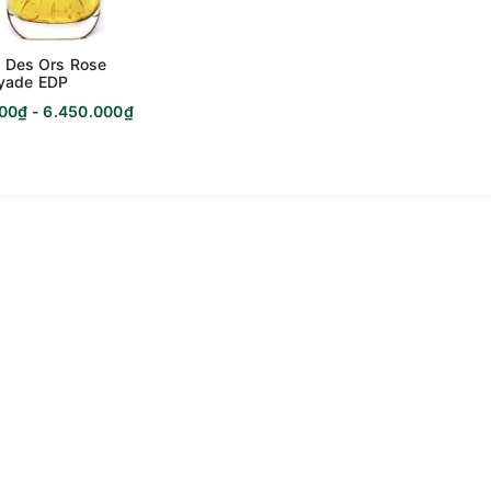
r Des Ors Rose
yade EDP
00₫ - 6.450.000₫