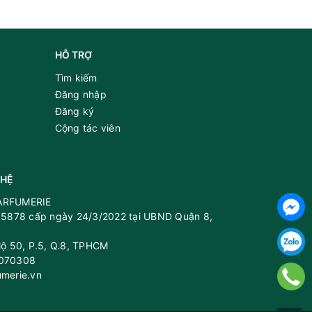
HỖ TRỢ
Tìm kiếm
Đăng nhập
Đăng ký
Cộng tác viên
 HỆ
PARFUMERIE
5878 cấp ngày 24/3/2022 tại UBND Quận 8,
 lộ 50, P.5, Q.8, TPHCM
8070308
umerie.vn