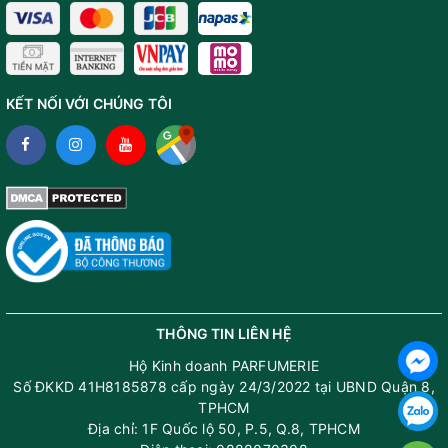
Nhà pha chế: Calice Becker
Nồng độ: EDP
Độ lưu hương: Lâu - Từ 7 giờ đến trên 12 giờ
KẾT NỐI VỚI CHÚNG TÔI
Độ toả hương: Gần - Trong vòng 1 cánh tay
Thời điểm khuyên dùng: Ngày, Đêm - Thu, Đông,
Xuân
Phong cách: Hiện đại, Sang trọng, Cá tính
Bức tranh Gỗ Đàn Hương vùng Mysore được
phác hoạ rõ nét trong nước hoa Kilian Sacred
Wood EDP
THÔNG TIN LIÊN HỆ
Hộ Kinh doanh PARFUMERIE
Kilian đã giới thiệu ngắn gọn về nước hoa Sacred
Số ĐKKD 41H8185878 cấp ngày 24/3/2022 tại UBND Quận 8,
Wood như sau:
"Sacred Wood conjures the
TPHCM
sensuality of the mythical Mysore Sandalwood"
-
Địa chỉ: 1F Quốc lộ 50, P.5, Q.8, TPHCM