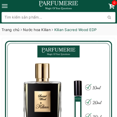
0
Trang chủ
Nước hoa Kilian
Kilian Sacred Wood EDP