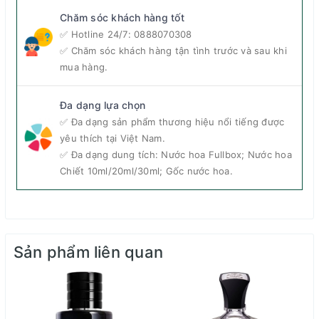
Chăm sóc khách hàng tốt
✅ Hotline 24/7:
0888070308
✅ Chăm sóc khách hàng tận tình trước và sau khi
mua hàng.
Đa dạng lựa chọn
✅ Đa dạng sản phẩm thương hiệu nổi tiếng được
yêu thích tại Việt Nam.
✅ Đa dạng dung tích: Nước hoa Fullbox; Nước hoa
Nước hoa Gỗ Thánh Kilian Sacred Wood EDP (Ảnh: Parfumerie.vn)
Chiết 10ml/20ml/30ml; Gốc nước hoa.
Đầu tiên phải nói rõ Sacred Wood là một tác phẩm của
đôi bàn tay tài hoa và trí tưởng tượng phi phàm của nhà
điều chế hương bậc thầy Calice Becker - người tạo ra
Sản phẩm liên quan
hơn 30 mùi hương cho Kilian, lừng lẫy trong giới làm
hương với Dior J'adore, Marc Jacobs Lola, Tom Ford
Velvet Orchid, Dylan Blue Versace... Không chỉ được
mệnh danh là Bà tiên hoa bởi những chế tác nốt hương