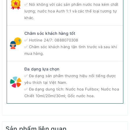
✅ Nói không với các sản phẩm nước hoa kém chất
lượng; nước hoa Auth 1:1 và các thể loại tương tự
khác.
Chăm sóc khách hàng tốt
Nước hoa Nacho Vidal có xuất xứ từ C.E.E - các nước
✅ Hotline 24/7:
0888070308
Trung và Đông Âu.
Nước hoa 25 Twenty Five Nacho
✅ Chăm sóc khách hàng tận tình trước và sau khi
phiên bản có nước màu vàng Gold với nốt hương
mua hàng.
unisex ngọt hơn, nịnh mũi hơn phiên bản màu
xanh Blue, làm người ta có cảm giác mê mẫn đến
Đa dạng lựa chọn
mức... cực hạn.
✅ Đa dạng sản phẩm thương hiệu nổi tiếng được
yêu thích tại Việt Nam.
Nhóm nước hoa: Hương Hoa cỏ
✅ Đa dạng dung tích: Nước hoa Fullbox; Nước hoa
Tông mùi: Mát, Ngọt (chưa có thông tin chính xác về
Chiết 10ml/20ml/30ml; Gốc nước hoa.
từng nhóm hương)
Giới tính: Unisex
Độ tuổi khuyên dùng: Trên 25
Sản phẩm liên quan