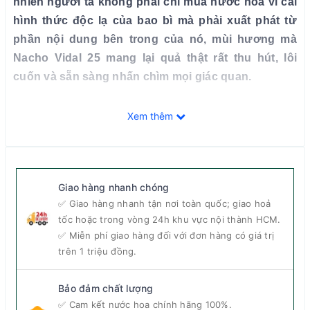
nhiên người ta không phải chỉ mua nước hoa vì cái
hình thức độc lạ của bao bì mà phải xuất phát từ
phần nội dung bên trong của nó, mùi hương mà
Nacho Vidal 25 mang lại quả thật rất thu hút, lôi
cuốn và sẵn sàng nhấn chìm mọi giác quan.
Tổng quan về nước hoa Nacho Vidal 25
Xem thêm
Twenty Five EDT
Giao hàng nhanh chóng
✅ Giao hàng nhanh tận nơi toàn quốc; giao hoả
tốc hoặc trong vòng 24h khu vực nội thành HCM.
✅ Miễn phí giao hàng đối với đơn hàng có giá trị
trên 1 triệu đồng.
Bảo đảm chất lượng
✅ Cam kết nước hoa chính hãng 100%.