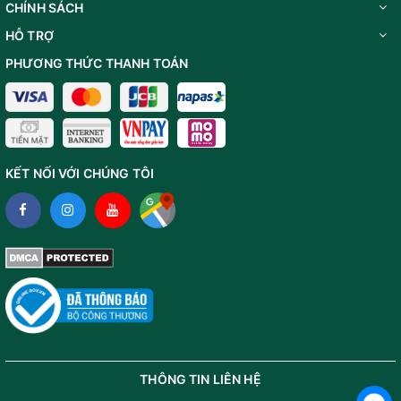
CHÍNH SÁCH
HỖ TRỢ
PHƯƠNG THỨC THANH TOÁN
KẾT NỐI VỚI CHÚNG TÔI
Sẽ không có quá nhiều thông tin hay nói đúng hơn là
rất ít thông tin về nước hoa Nacho Vidal trên các nền
THÔNG TIN LIÊN HỆ
tảng hiện tại. Thế những, theo phân tích của nhiều fan