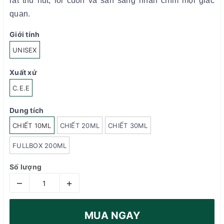
rất thu hút, lôi cuốn và sẵn sàng nhấn chìm mọi giác
quan.
Giới tính
UNISEX
Xuất xứ
C.E.E
Dung tích
CHIẾT 10ML
CHIẾT 20ML
CHIẾT 30ML
FULLBOX 200ML
Số lượng
–
+
MUA NGAY