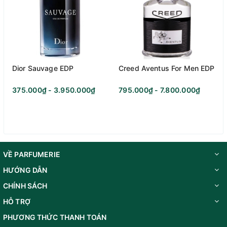
Độ tuổi khuyên
Trên 25
dùng:
Năm ra mắt:
2006
Dior Sauvage EDP
Creed Aventus For Men EDP
375.000₫ - 3.950.000₫
795.000₫ - 7.800.000₫
Nồng độ:
EDT
Nhà pha chế:
Alberto Morillas
Tạm ổn - 4 giờ đến 6
VỀ PARFUMERIE
Độ lưu hương:
giờ
HƯỚNG DẪN
CHÍNH SÁCH
Nữ tính, Gần gũi, Năng
HỖ TRỢ
Phong cách:
động
PHƯƠNG THỨC THANH TOÁN