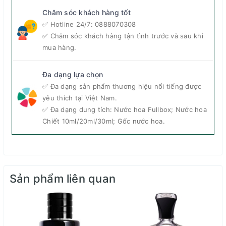
Chăm sóc khách hàng tốt
✅ Hotline 24/7:
0888070308
✅ Chăm sóc khách hàng tận tình trước và sau khi
mua hàng.
Đa dạng lựa chọn
✅ Đa dạng sản phẩm thương hiệu nổi tiếng được
yêu thích tại Việt Nam.
✅ Đa dạng dung tích: Nước hoa Fullbox; Nước hoa
Chiết 10ml/20ml/30ml; Gốc nước hoa.
Nếu muốn một chút tươi mát, thanh nhẹ cho những
ngày xuân, hè,
nước hoa nữ chính hãng
Versace
Bright Crystal EDT
sẽ là lựa chọn lý tưởng cho bạn.
Sản phẩm liên quan
Nhóm nước hoa:
Hương hoa cỏ trái cây
Giới tính:
Nữ