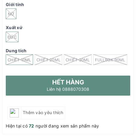
Giới tính
NỮ
Xuất xứ
ĐỨC
Dung tích
CHIẾT 10ML
CHIẾT 20ML
CHIẾT 30ML
FULLBOX 90ML
HẾT HÀNG
Liên hệ 0888070308
Thêm vào yêu thích
Hiện tại có
72
người đang xem sản phẩm này