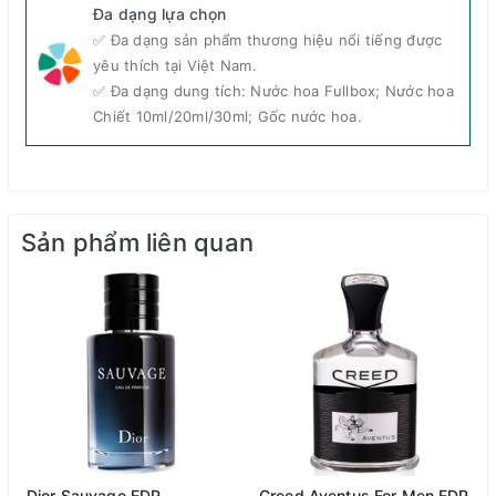
Đa dạng lựa chọn
Tuy vừa ra mắt mới đây nhưng
nước hoa My Burberry
✅ Đa dạng sản phẩm thương hiệu nổi tiếng được
Blush Limited Edition
dành cho nữ
đã hút trọn sự chú ý
yêu thích tại Việt Nam.
của nhiều phụ nữ bởi vẻ ngoài lẫn mùi hương của
✅ Đa dạng dung tích: Nước hoa Fullbox; Nước hoa
mình.
Chiết 10ml/20ml/30ml; Gốc nước hoa.
Nhóm nước hoa: Hương hoa Floral
Giới tính: Nữ
Độ tuổi khuyên dùng: Trên 20
Sản phẩm liên quan
Năm ra mắt: 2019
Nồng độ:
EDP
Nhà pha chế: Francis Kurkdjian
Độ lưu hương: Lâu - 6 giờ đến 8 giờ
Độ toả hương: Gần - Toả hương trong vòng một
cánh tay
Thời điểm khuyên dùng: Ngày, Đêm, Xuân, Thu
Dior Sauvage EDP
Creed Aventus For Men EDP