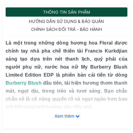
THÔNG TIN SẢN PHẨM
HƯỚNG DẪN SỬ DỤNG & BẢO QUẢN
CHÍNH SÁCH ĐỔI TRẢ - BẢO HÀNH
Là một trong những dòng hương hoa Floral được
chính tay nhà pha chế thiên tài Francis Kurkdjian
sáng tạo dựa trên nét thanh lịch, quý phái của
người phụ nữ, nước hoa nữ My Burberry Blush
Limited Edition EDP là phiên bản cải tiến từ dòng
Burberry Blush
đầu tiên, tái hiện hương thơm thanh
mát, ngọt dịu, trong trẻo và tươi sáng. Bạn chắc
chắn sẽ là cô nàng quyến rũ và ngọt ngào hơn bao
giờ hết cùng mùi hương này đấy nhé.
Xem thêm
Tổng quan về nước hoa nữ My Burberry