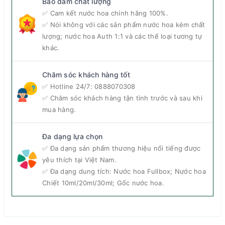
Bảo đảm chất lượng
✅ Cam kết nước hoa chính hãng 100%.
✅ Nói không với các sản phẩm nước hoa kém chất
lượng; nước hoa Auth 1:1 và các thể loại tương tự
khác.
Chăm sóc khách hàng tốt
✅ Hotline 24/7:
0888070308
✅ Chăm sóc khách hàng tận tình trước và sau khi
mua hàng.
Nước hoa nữ Replica Flower Market
chính hãng Maison
Martin Margiela mang trong mình mùi hương hoa tươi
Đa dạng lựa chọn
phong phú của những bông hoa đầy màu sắc tỏa ra
✅ Đa dạng sản phẩm thương hiệu nổi tiếng được
hương thơm rực rỡ, gợi lên ký ức của những cửa hàng
yêu thích tại Việt Nam.
hoa tại Paris hoa lệ.
✅ Đa dạng dung tích: Nước hoa Fullbox; Nước hoa
Chiết 10ml/20ml/30ml; Gốc nước hoa.
Nhóm nước hoa:
Hương hoa cỏ