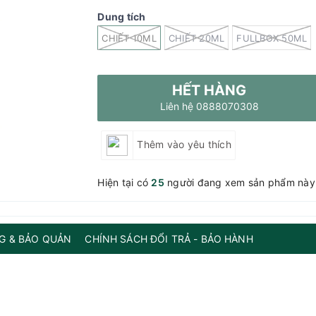
Dung tích
CHIẾT 10ML
CHIẾT 20ML
FULLBOX 50ML
HẾT HÀNG
Liên hệ 0888070308
Thêm vào yêu thích
Hiện tại có
25
người đang xem sản phẩm này
G & BẢO QUẢN
CHÍNH SÁCH ĐỔI TRẢ - BẢO HÀNH