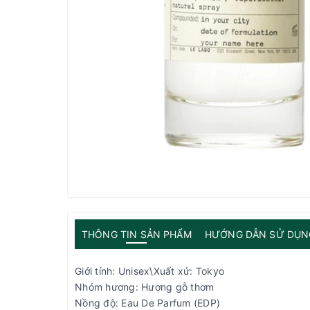
THÔNG TIN SẢN PHẨM
HƯỚNG DẪN SỬ DỤN
Giới tính: Unisex\Xuất xứ: Tokyo
Nhóm hương: Hương gỗ thơm
Nồng độ: Eau De Parfum (EDP)