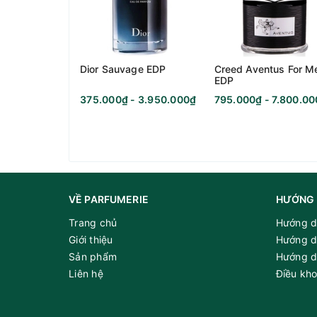
Dior Sauvage EDP
Creed Aventus For M
EDP
375.000₫ - 3.950.000₫
795.000₫ - 7.800.0
VỀ PARFUMERIE
HƯỚNG 
Trang chủ
Hướng d
Giới thiệu
Hướng d
Sản phẩm
Hướng d
Liên hệ
Điều kh