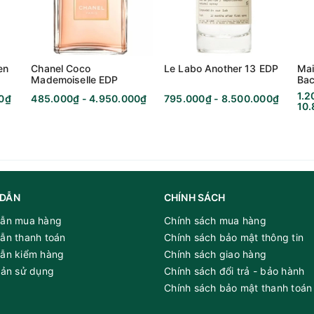
en
Chanel Coco
Le Labo Another 13 EDP
Mai
Mademoiselle EDP
Bac
Ext
1.2
00₫
485.000₫ - 4.950.000₫
795.000₫ - 8.500.000₫
10
DẪN
CHÍNH SÁCH
ẫn mua hàng
Chính sách mua hàng
ẫn thanh toán
Chính sách bảo mật thông tin
ẫn kiểm hàng
Chính sách giao hàng
oản sử dụng
Chính sách đổi trả - bảo hành
Chính sách bảo mật thanh toán