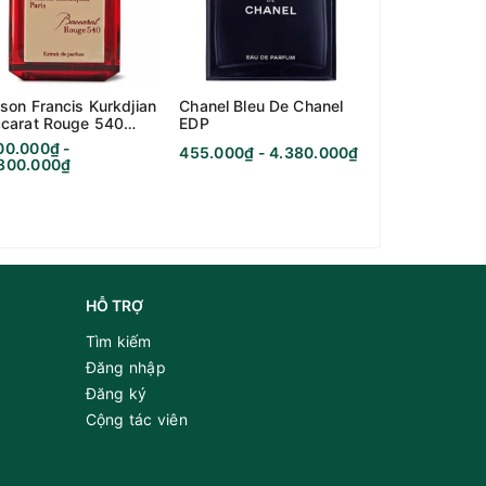
son Francis Kurkdjian
Chanel Bleu De Chanel
Kilian Black 
carat Rouge 540
EDP
Memento Mor
rait De Parfum
00.000₫ -
455.000₫ - 4.380.000₫
995.000₫ - 7
.800.000₫
HỖ TRỢ
Tìm kiếm
Đăng nhập
Đăng ký
Cộng tác viên