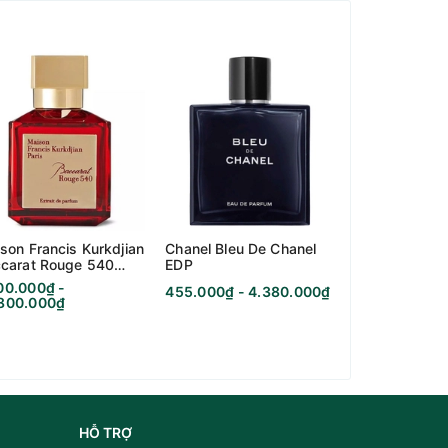
son Francis Kurkdjian
Chanel Bleu De Chanel
Kilian Black 
carat Rouge 540
EDP
Memento Mor
rait De Parfum
00.000₫ -
455.000₫ - 4.380.000₫
995.000₫ - 7
.800.000₫
HỖ TRỢ