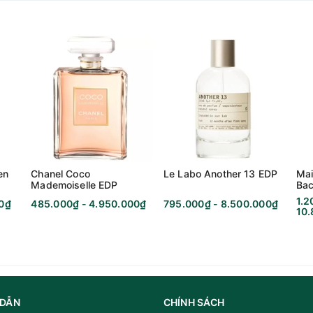
Hoa cỏ - Trái cây - Thực phẩm
en
Chanel Coco
Le Labo Another 13 EDP
Mai
Mademoiselle EDP
Bac
Ext
1.2
00₫
485.000₫ - 4.950.000₫
795.000₫ - 8.500.000₫
Nữ
10
Trên 25
2012
DẪN
CHÍNH SÁCH