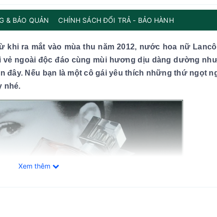
G & BẢO QUẢN
CHÍNH SÁCH ĐỔI TRẢ - BẢO HÀNH
 từ khi ra mắt vào mùa thu năm 2012, nước hoa nữ Lanc
với vẻ ngoài độc đáo cùng mùi hương dịu dàng dường nh
n đây. Nếu bạn là một cô gái yêu thích những thứ ngọt ng
y nhé.
Xem thêm