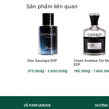
Sản phẩm liên quan
Nhóm nước hoa:
Dior Sauvage EDP
Creed Aventus For M
EDP
375.000₫ - 3.950.000₫
795.000₫ - 7.800.0
Giới tính:
Độ tuổi khuyên dùng:
Năm ra mắt:
VỀ PARFUMERIE
HƯỚNG 