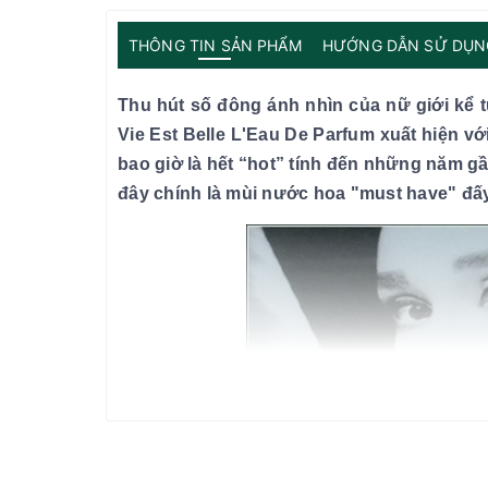
THÔNG TIN SẢN PHẨM
HƯỚNG DẪN SỬ DỤN
Thu hút số đông ánh nhìn của nữ giới kể
Vie Est Belle L'Eau De Parfum xuất hiện 
bao giờ là hết “hot” tính đến những năm gầ
đây chính là mùi nước hoa "must have" đấ