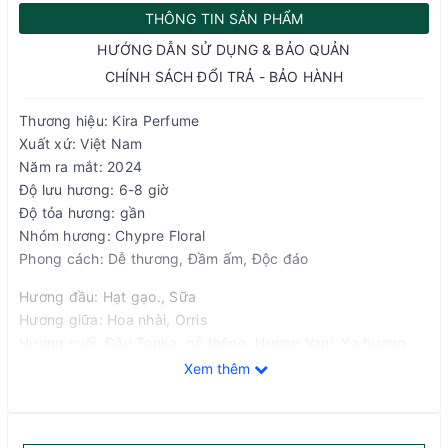
THÔNG TIN SẢN PHẨM
HƯỚNG DẪN SỬ DỤNG & BẢO QUẢN
CHÍNH SÁCH ĐỔI TRẢ - BẢO HÀNH
Thương hiệu: Kira Perfume
Xuất xứ: Việt Nam
Năm ra mắt: 2024
Độ lưu hương: 6-8 giờ
Độ tỏa hương: gần
Nhóm hương: Chypre Floral
Phong cách: Dễ thương, Đầm ấm, Độc đáo
Hương đầu: Hạt gạo., Sữa
Hương giữa: Hoa nhài, Orris
Hương cuối: Đậu Tonka, gỗ thông, Hương Vani, Xạ hương
trắng
Xem thêm