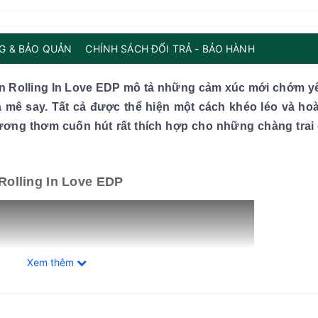
G & BẢO QUẢN
CHÍNH SÁCH ĐỔI TRẢ - BẢO HÀNH
an Rolling In Love EDP mô tả những cảm xúc mới chớm y
a mê say. Tất cả được thể hiện một cách khéo léo và ho
g thơm cuốn hút rất thích hợp cho những chàng trai 
Rolling In Love EDP
Xem thêm