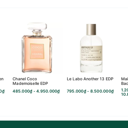
EDP
Alberto Morillas
Lâu - 7 giờ đến 12 giờ
Sang trọng, Quyến rũ, Hiện đại
en
Chanel Coco
Le Labo Another 13 EDP
Mai
Gần - Trong vòng 1 cánh tay
Mademoiselle EDP
Bac
Ext
1.2
00₫
485.000₫ - 4.950.000₫
795.000₫ - 8.500.000₫
10
Ngày & Đêm - Thu & Đông
vĩ, Hoa lan Nam Phi