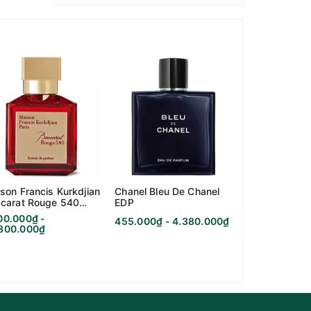
son Francis Kurkdjian
Chanel Bleu De Chanel
Kilian Black 
carat Rouge 540
EDP
Memento Mor
rait De Parfum
00.000₫ -
455.000₫ - 4.380.000₫
995.000₫ - 7
.800.000₫