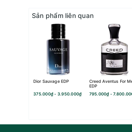
Sản phẩm liên quan
Nồng độ:
Nhà pha chế:
Độ lưu hương:
Phong cách:
Dior Sauvage EDP
Creed Aventus For M
Độ toả hương:
EDP
375.000₫ - 3.950.000₫
795.000₫ - 7.800.0
Thời điểm phù hợp:
Nhóm hương chính: Sữa hạnh nhân, Hoa diên 
Hương đầu: Cây vông vang, Hạnh nhân