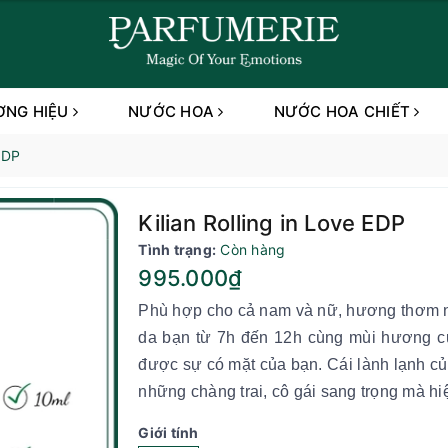
ƠNG HIỆU
NƯỚC HOA
NƯỚC HOA CHIẾT
 EDP
Kilian Rolling in Love EDP
Tình trạng:
Còn hàng
995.000₫
Phù hợp cho cả nam và nữ, hương thơm nướ
da bạn từ 7h đến 12h cùng mùi hương c
được sự có mặt của bạn. Cái lành lạnh của
những chàng trai, cô gái sang trọng mà h
Giới tính