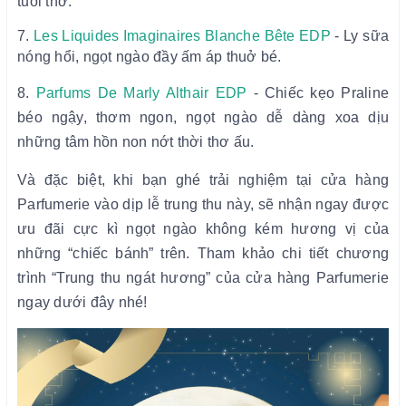
tuổi thơ.
7.
Les Liquides Imaginaires Blanche Bête EDP
- Ly sữa
nóng hổi, ngọt ngào đầy ấm áp thuở bé.
8.
Parfums De Marly Althair EDP
- Chiếc kẹo Praline
béo ngậy, thơm ngon, ngọt ngào dễ dàng xoa dịu
những tâm hồn non nớt thời thơ ấu.
Và đặc biệt, khi bạn ghé trải nghiệm tại cửa hàng
Parfumerie vào dịp lễ trung thu này, sẽ nhận ngay được
ưu đãi cực kì ngọt ngào không kém hương vị của
những “chiếc bánh” trên. Tham khảo chi tiết chương
trình “Trung thu ngát hương” của cửa hàng Parfumerie
ngay dưới đây nhé!