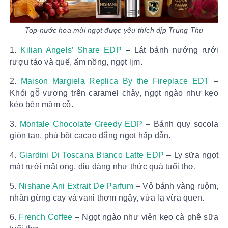
Top nước hoa mùi ngọt được yêu thích dịp Trung Thu
1.
Kilian Angels’ Share EDP
– Lát bánh nướng rưới
rượu táo và quế, ấm nồng, ngọt lịm.
2.
Maison Margiela Replica By the Fireplace EDT
–
Khói gỗ vương trên caramel chảy, ngọt ngào như kẹo
kéo bên mâm cỗ.
3.
Montale Chocolate Greedy EDP
– Bánh quy socola
giòn tan, phủ bột cacao đắng ngọt hấp dẫn.
4.
Giardini Di Toscana Bianco Latte EDP
– Ly sữa ngọt
mát rưới mật ong, dịu dàng như thức quà tuổi thơ.
5.
Nishane Ani Extrait De Parfum
– Vỏ bánh vàng ruộm,
nhân gừng cay và vani thơm ngậy, vừa lạ vừa quen.
6.
French Coffee
– Ngọt ngào như viên kẹo cà phê sữa