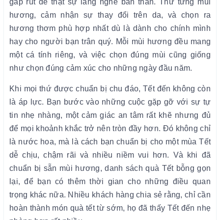
gấp rút để thật sự lắng nghe bản thân. Thử từng mùi
hương, cảm nhận sự thay đổi trên da, và chọn ra
hương thơm phù hợp nhất dù là dành cho chính mình
hay cho người bạn trân quý. Mỗi mùi hương đều mang
một cá tính riêng, và việc chọn đúng mùi cũng giống
như chọn đúng cảm xúc cho những ngày đầu năm.
Khi mọi thứ được chuẩn bị chu đáo, Tết đến không còn
là áp lực. Bạn bước vào những cuộc gặp gỡ với sự tự
tin nhẹ nhàng, một cảm giác an tâm rất khẽ nhưng đủ
để mọi khoảnh khắc trở nên tròn đầy hơn. Đó không chỉ
là nước hoa, mà là cách bạn chuẩn bị cho một mùa Tết
dễ chịu, chậm rãi và nhiều niềm vui hơn. Và khi đã
chuẩn bị sẵn mùi hương, danh sách quà Tết bỗng gọn
lại, để bạn có thêm thời gian cho những điều quan
trọng khác nữa. Nhiều khách hàng chia sẻ rằng, chỉ cần
hoàn thành món quà tết từ sớm, họ đã thấy Tết đến nhẹ