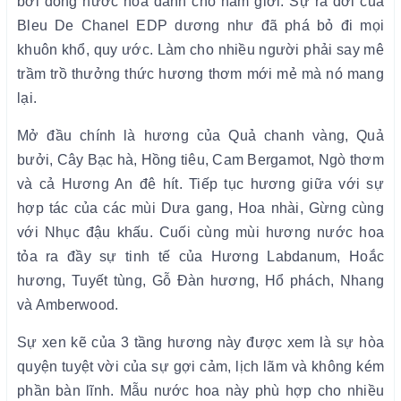
bởi dòng nước hoa dành cho nam giới. Sự ra đời của
Bleu De Chanel EDP dương như đã phá bỏ đi mọi
khuôn khổ, quy ước. Làm cho nhiều người phải say mê
trầm trồ thưởng thức hương thơm mới mẻ mà nó mang
lại.
Mở đầu chính là hương của Quả chanh vàng, Quả
bưởi, Cây Bạc hà, Hồng tiêu, Cam Bergamot, Ngò thơm
và cả Hương An đê hít. Tiếp tục hương giữa với sự
hợp tác của các mùi Dưa gang, Hoa nhài, Gừng cùng
với Nhục đậu khấu. Cuối cùng mùi hương nước hoa
tỏa ra đầy sự tinh tế của Hương Labdanum, Hoắc
hương, Tuyết tùng, Gỗ Đàn hương, Hổ phách, Nhang
và Amberwood.
Sự xen kẽ của 3 tầng hương này được xem là sự hòa
quyện tuyệt vời của sự gợi cảm, lịch lãm và không kém
phần bàn lĩnh. Mẫu nước hoa này phù hợp cho nhiều