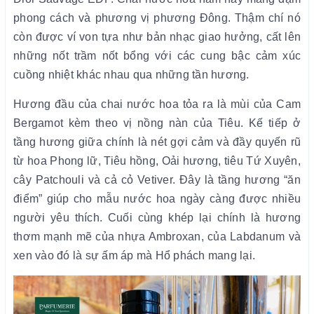
phong cách và phương vị phương Đông. Thậm chí nó
còn được ví von tựa như bản nhạc giao hưởng, cất lên
những nốt trầm nốt bổng với các cung bậc cảm xúc
cuồng nhiệt khác nhau qua những tần hương.
Hương đầu của chai nước hoa tỏa ra là mùi của Cam
Bergamot kèm theo vị nồng nàn của Tiêu. Kế tiếp ở
tầng hương giữa chính là nét gợi cảm và đầy quyến rũ
từ hoa Phong lữ, Tiêu hồng, Oải hương, tiêu Tứ Xuyên,
cây Patchouli và cả cỏ Vetiver. Đây là tầng hương “ăn
điểm” giúp cho mẫu nước hoa ngày càng được nhiều
người yêu thích. Cuối cùng khép lại chính là hương
thơm mạnh mẽ của nhựa Ambroxan, của Labdanum và
xen vào đó là sự ấm áp mà Hổ phách mang lại.