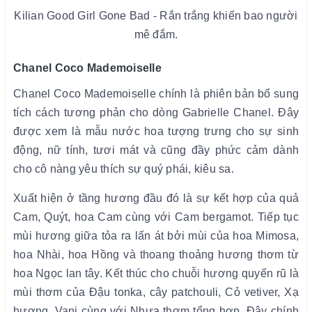
Kilian Good Girl Gone Bad - Rắn trắng khiến bao người
mê đắm.
Chanel Coco Mademoiselle
Chanel Coco Mademoiselle chính là phiên bản bổ sung
tích cách tương phản cho dòng Gabrielle Chanel. Đây
được xem là mẫu nước hoa tượng trưng cho sự sinh
động, nữ tính, tươi mát và cũng đầy phức cảm dành
cho cô nàng yêu thích sự quý phái, kiêu sa.
Xuất hiện ở tầng hương đầu đó là sự kết hợp của quả
Cam, Quýt, hoa Cam cùng với Cam bergamot. Tiếp tục
mùi hương giữa tỏa ra lấn át bởi mùi của hoa Mimosa,
hoa Nhài, hoa Hồng và thoang thoảng hương thơm từ
hoa Ngọc lan tây. Kết thúc cho chuỗi hương quyến rũ là
mùi thơm của Đậu tonka, cây patchouli, Cỏ vetiver, Xạ
hương, Vani cùng với Nhựa thơm tổng hợp. Đây chính