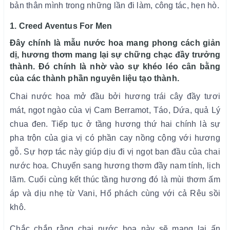
bản thân mình trong những lần đi làm, công tác, hẹn hò.
1. Creed Aventus For Men
Đây chính là mẫu nước hoa mang phong cách giản
dị, hương thơm mang lại sự chững chạc đầy trưởng
thành. Đó chính là nhờ vào sự khéo léo cân bằng
của các thành phần nguyên liệu tạo thành.
Chai nước hoa mở đầu bởi hương trái cây đầy tươi
mát, ngọt ngào của vị Cam Berramot, Táo, Dứa, quả Lý
chua đen. Tiếp tục ở tầng hương thứ hai chính là sự
pha trộn của gia vị có phần cay nồng cộng với hương
gỗ. Sự hợp tác này giúp dịu đi vị ngọt ban đầu của chai
nước hoa. Chuyển sang hương thơm đầy nam tính, lịch
lãm. Cuối cùng kết thúc tầng hương đó là mùi thơm ấm
áp và dịu nhẹ từ Vani, Hổ phách cùng với cả Rêu sồi
khô.
Chắc chắn rằng chai nước hoa này sẽ mang lại ấn