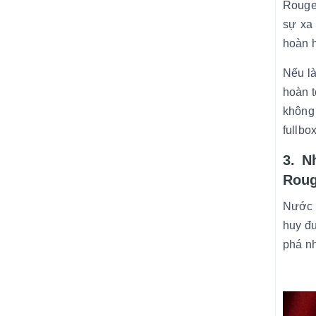
Rouge 
sự xa
hoàn 
Nếu là
hoàn t
không
fullbo
3. N
Roug
Nước h
huy đ
phá nh