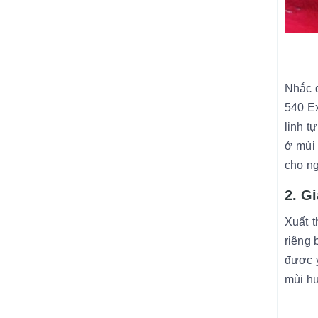
Nhắc 
540 Ex
linh t
ở mùi
cho ng
2. G
Xuất t
riêng 
được y
mùi h