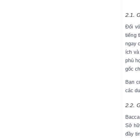
2.1. 
Đối v
tiếng 
ngay c
ích và
phù hợ
gốc ch
Bạn c
các d
2.2. 
Bacca
Sở hữu
đầy ti