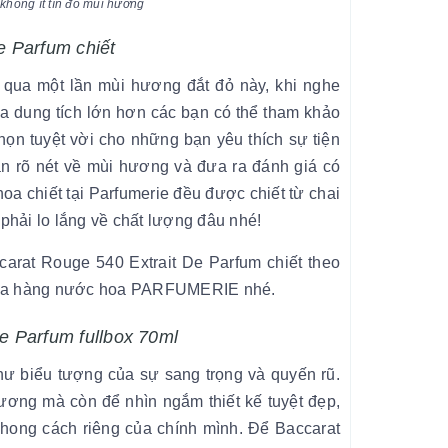
không ít tín đồ mùi hương
e Parfum chiết
qua một lần mùi hương đắt đỏ này, khi nghe
a dung tích lớn hơn các bạn có thể tham khảo
ọn tuyệt vời cho những bạn yêu thích sự tiện
ận rõ nét về mùi hương và đưa ra đánh giá có
a chiết tại Parfumerie đều được chiết từ chai
phải lo lắng về chất lượng đâu nhé!
arat Rouge 540 Extrait De Parfum chiết theo
i cửa hàng nước hoa PARFUMERIE nhé.
e Parfum fullbox 70ml
ư biểu tượng của sự sang trọng và quyến rũ.
ương mà còn để nhìn ngắm thiết kế tuyệt đẹp,
phong cách riêng của chính mình. Để Baccarat