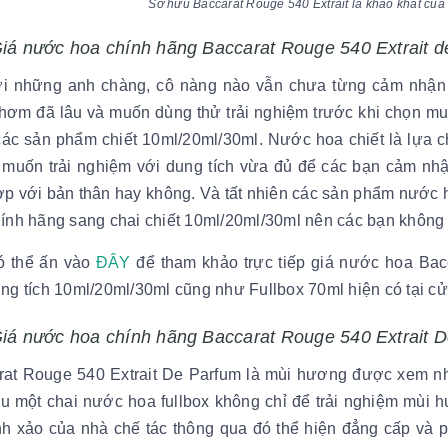
Sở hữu Baccarat Rouge 540 Extrait là khao khát của 
Giá nước hoa chính hãng Baccarat Rouge 540 Extrait d
ới những anh chàng, cô nàng nào vẫn chưa từng cảm nhận 
thơm đã lâu và muốn dùng thử trải nghiệm trước khi chọn mu
ác sản phẩm chiết 10ml/20ml/30ml. Nước hoa chiết là lựa ch
 muốn trải nghiệm với dung tích vừa đủ để các bạn cảm nh
p với bản thân hay không. Và tất nhiên các sản phẩm nước ho
ính hãng sang chai chiết 10ml/20ml/30ml nên các bạn không 
ó thể ấn vào
ĐÂY
để tham khảo trực tiếp giá nước hoa Bacc
ung tích 10ml/20ml/30ml cũng như Fullbox 70ml hiện có tạ
Giá nước hoa chính hãng Baccarat Rouge 540 Extrait D
rat Rouge 540 Extrait De Parfum là mùi hương được xem nh
 một chai nước hoa fullbox không chỉ để trải nghiệm mùi h
nh xảo của nhà chế tác thông qua đó thể hiện đẳng cấp và 