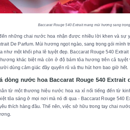
Baccarat Rouge 540 Extrait mang mùi hương sang trọng 
đến những chai nước hoa nhận được nhiều lời khen và sự yê
trait De Parfum. Mùi hương ngọt ngào, sang trọng gói mình tro
ựa như một khối pha lê tuyệt đẹp. Baccarat Rouge 540 Extrai
 hương khác biệt mà còn ở độ bám tỏa hương trên cả tuyệt
ười dùng cảm giác đầy quyến rũ và thu hút hơn bao giờ hết.
iá dòng nước hoa Baccarat Rouge 540 Extrait
hân từ một thương hiệu nước hoa xa xỉ nổi tiếng đến từ k
biệt tỏa sáng ở mọi nơi mà nó đi qua - Baccarat Rouge 540 E
êu thích hàng đầu. Thế nên, việc sở hữu trong tay chai nước
ương.