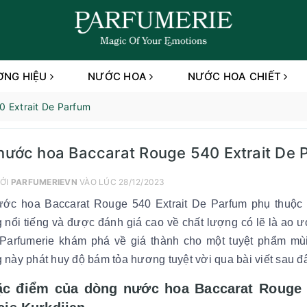
ƠNG HIỆU
NƯỚC HOA
NƯỚC HOA CHIẾT
0 Extrait De Parfum
nước hoa Baccarat Rouge 540 Extrait De 
ỞI
PARFUMERIEVN
VÀO LÚC 28/12/2023
ước hoa Baccarat Rouge 540 Extrait De Parfum phụ thuộc
nổi tiếng và được đánh giá cao về chất lượng có lẽ là ao ư
Parfumerie khám phá về giá thành cho một tuyệt phẩm mù
này phát huy độ bám tỏa hương tuyệt vời qua bài viết sau đ
ặc điểm của dòng nước hoa Baccarat Rouge 