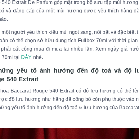
540 Extrait De Parfum góp mặt trong bộ sưu tập mùi hương c
 xỉ và đẳng cấp của một mùi hương được yêu thích hàng đầ
hảo.
 một người yêu thích kiểu mùi ngọt sang, nổi bật và đặc biệt 
oàn có thể chọn sở hữu dung tích Fullbox 70ml với thời gi
 phải cất công mua đi mua lại nhiều lần. Xem ngày giá nư
x 70ml tại
ĐÂY
nhé.
hững yếu tố ảnh hưởng đến độ toả và độ 
e 540 Extrait
oa Baccarat Rouge 540 Extrait có độ lưu hương có thể lên
ược độ lưu hương như hãng đã công bố còn phụ thuộc vào n
ững yếu tố ảnh hưởng đến độ toả & lưu hương của Baccarat