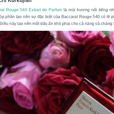
cis Kurkdjian
rat Rouge 540 Extrait de Parfum
là mùi hương nổi tiếng nh
óp phần tạo nên sự đặc biệt của Baccarat Rouge 540 có lẽ p
Điều này tạo nên một dấu ấn khó phai cho cả nàng và chàn