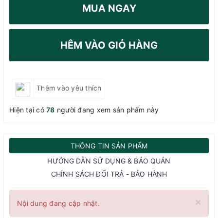
MUA NGAY
HÊM VÀO GIỎ HÀNG
Thêm vào yêu thích
Hiện tại có
78
người đang xem sản phẩm này
THÔNG TIN SẢN PHẨM
HƯỚNG DẪN SỬ DỤNG & BẢO QUẢN
CHÍNH SÁCH ĐỔI TRẢ - BẢO HÀNH
×
Nội dung đang cập nhật.