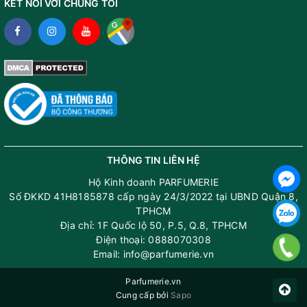
KẾT NỐI VỚI CHÚNG TÔI
THÔNG TIN LIÊN HỆ
Hộ Kinh doanh PARFUMERIE
Số ĐKKD 41H8185878 cấp ngày 24/3/2022 tại UBND Quận 8,
TPHCM
Địa chỉ: 1F Quốc lộ 50, P.5, Q.8, TPHCM
Điện thoại: 0888070308
Email: info@parfumerie.vn
Parfumerie.vn
Cung cấp bởi
Sapo