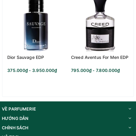
Nhóm nước hoa:
Hương gỗ
Dior Sauvage EDP
Creed Aventus For Men EDP
Giới tính:
Unisex
375.000₫ - 3.950.000₫
795.000₫ - 7.800.000₫
Độ tuổi khuyên dùng:
Trên 25
Năm ra mắt:
2013
VỀ PARFUMERIE
Nồng độ:
EDP
HƯỚNG DẪN
CHÍNH SÁCH
Nhà pha chế:
Yves Coueslant