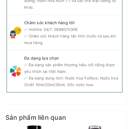
lượng; nước hoa Auth 1:1 và các thể loại tương tự
khác.
Tổng quan về nước hoa Diptyque Tam Dao
Chăm sóc khách hàng tốt
EDP
✅ Hotline 24/7:
0888070308
✅ Chăm sóc khách hàng tận tình trước và sau khi
Nhắm mắt lại,
nước hoa Tam Dao chính hãng
mua hàng.
Diptyque sẽ đưa bạn đến một khu rừng núi sâu thẳm
hòa quyện cùng từng nhánh cây xanh bằng mùi hương
Đa dạng lựa chọn
gỗ đặc trưng, điềm tĩnh và đầy nội tâm của mình.
✅ Đa dạng sản phẩm thương hiệu nổi tiếng được
yêu thích tại Việt Nam.
✅ Đa dạng dung tích: Nước hoa Fullbox; Nước hoa
Chiết 10ml/20ml/30ml; Gốc nước hoa.
Sản phẩm liên quan