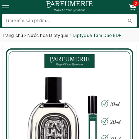
0
Trang chủ
Nước hoa Diptyque
Diptyque Tam Dao EDP