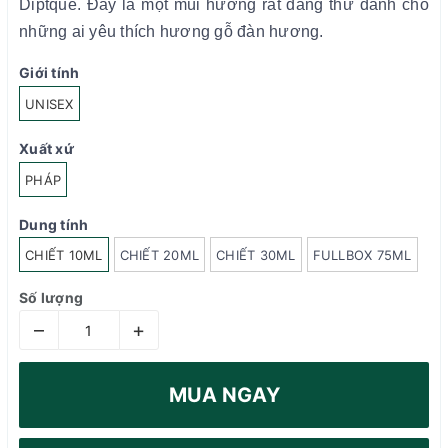
Diptque. Đây là một mùi hương rất đáng thử dành cho
những ai yêu thích hương gỗ đàn hương.
Giới tính
UNISEX
Xuất xứ
PHÁP
Dung tính
CHIẾT 10ML
CHIẾT 20ML
CHIẾT 30ML
FULLBOX 75ML
Số lượng
–
+
MUA NGAY