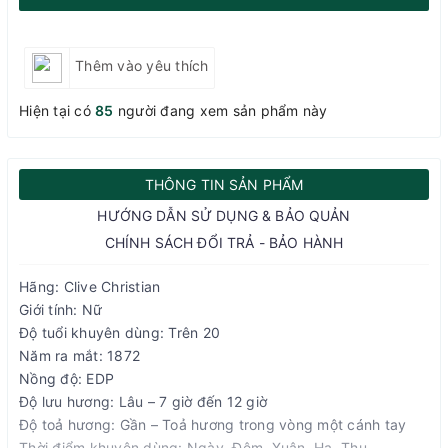
Thêm vào yêu thích
Hiện tại có
85
người đang xem sản phẩm này
THÔNG TIN SẢN PHẨM
HƯỚNG DẪN SỬ DỤNG & BẢO QUẢN
CHÍNH SÁCH ĐỔI TRẢ - BẢO HÀNH
Hãng: Clive Christian
Giới tính: Nữ
Độ tuổi khuyên dùng: Trên 20
Năm ra mắt: 1872
Nồng độ: EDP
Độ lưu hương: Lâu – 7 giờ đến 12 giờ
Độ toả hương: Gần – Toả hương trong vòng một cánh tay
Thời điểm khuyên dùng: Ngày, Đêm, Xuân, Hạ, Thu