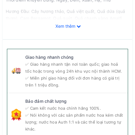
Hương Đầu: Cây hương thảo, Quả việt quất, Quả dứa (quả
thơm), Cam Bergamot, Quả quýt, Quả chanh vàng Amalfi
Hương giữa: Hoa tím, Hoa hồng, Hoa lan Nam Phi, Hoa nhài,
Xem thêm
Hoa linh lan thung lũng, Hoa mộc tê, Hoa phong lan
Hương cuối: Gỗ đàn hương, Cây hoắc hương, Xạ hương, Rêu
sồi, Gỗ tuyết tùng Virginia, Gỗ Guaiac
Giao hàng nhanh chóng
✅ Giao hàng nhanh tận nơi toàn quốc; giao hoả
tốc hoặc trong vòng 24h khu vực nội thành HCM.
✅ Miễn phí giao hàng đối với đơn hàng có giá trị
trên 1 triệu đồng.
Bảo đảm chất lượng
✅ Cam kết nước hoa chính hãng 100%.
✅ Nói không với các sản phẩm nước hoa kém chất
lượng; nước hoa Auth 1:1 và các thể loại tương tự
khác.