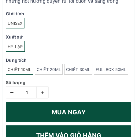
những nốt hương quyến rũ, lôi cuốn và sang trọng.
Giới tính
UNISEX
Xuất xứ
HY LẠP
Dung tích
CHIẾT 10ML
CHIẾT 20ML
CHIẾT 30ML
FULLBOX 50ML
Số lượng
–
+
MUA NGAY
THÊM VÀO GIỎ HÀNG