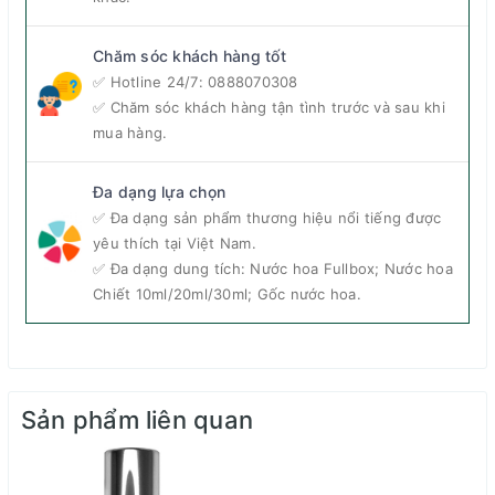
Tổng quan về nước hoa Theodoros Kalotinis
Santal Wood Extrait De Parfum
Chăm sóc khách hàng tốt
✅ Hotline 24/7:
0888070308
Thuộc bộ sưu tập cao cấp Golden Secret của
✅ Chăm sóc khách hàng tận tình trước và sau khi
Theodoros Kalotinis,
nước hoa unisex Santal Wood
mua hàng.
được mệnh danh là mùi hương gỗ vạn người mê bởi
những nốt hương quyến rũ, lôi cuốn và sang trọng.
Đa dạng lựa chọn
✅ Đa dạng sản phẩm thương hiệu nổi tiếng được
Giới tính: Unisex
yêu thích tại Việt Nam.
✅ Đa dạng dung tích: Nước hoa Fullbox; Nước hoa
Độ tuổi khuyên dùng: Trên 20
Chiết 10ml/20ml/30ml; Gốc nước hoa.
Năm ra mắt: 2021
Nồng độ: Extrait De Parfum
Độ lưu hương: Rất lâu – Trên 12 giờ
Sản phẩm liên quan
Độ toả hương: Xa – trên 2m
Phong cách: Thu hút, Quyến rũ, Sang trọng