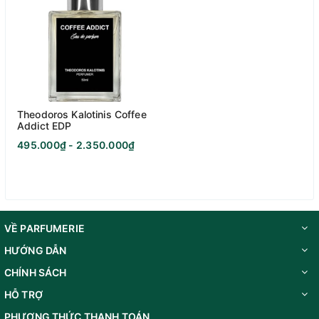
Hương thơm gỗ phương Đông độc đáo và
đầy quyền lực của nước hoa Theodoros
Kalotinis Santal Wood Extrait De Parfum
Theodoros Kalotinis Coffee
Addict EDP
495.000₫ - 2.350.000₫
VỀ PARFUMERIE
HƯỚNG DẪN
CHÍNH SÁCH
HỖ TRỢ
PHƯƠNG THỨC THANH TOÁN