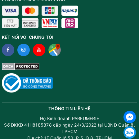
Nước hoa hương gỗ Santal Wood khiến người ta chỉ muốn đắm chìm
mãi (Ảnh: Parfumerie.vn)
KẾT NỐI VỚI CHÚNG TÔI
Hương chính: Rượu Rum, Trầm hương, Gỗ đàn hương,
Hoắc hương, Hoa hồng đá
Với những tầng hương được chế tác một cách chỉn chu
nhất, thành phần chính là Gỗ Đàn Hương cùng với
hương Gỗ Đàn Hương và Hoắc hương được hòa
quyện trong loại rượu Rum sang trọng nhất thế giới,
nước hoa hương gỗ Santal Wood khiến người ta như
THÔNG TIN LIÊN HỆ
chìm đắm vào trong hương thơm gỗ phương Đông độc
đáo và quyền lực.
Hộ Kinh doanh PARFUMERIE
Số ĐKKD 41H8185878 cấp ngày 24/3/2022 tại UBND Quận 8,
Rất nhiều
review nước hoa Santal Wood
trên các diễn
TPHCM
Địa chỉ: 1F Quốc lộ 50, P.5, Q.8, TPHCM