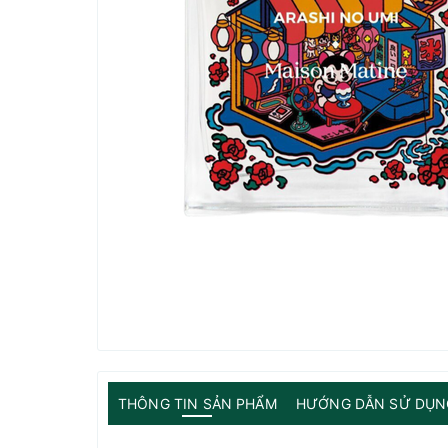
THÔNG TIN SẢN PHẨM
HƯỚNG DẪN SỬ DỤN