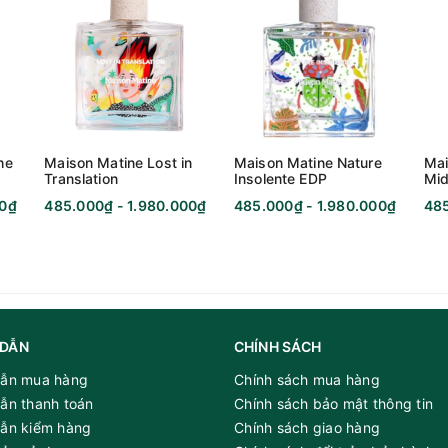
he
Maison Matine Lost in
Maison Matine Nature
Mai
Translation
Insolente EDP
Mid
00₫
485.000₫ - 1.980.000₫
485.000₫ - 1.980.000₫
485
DẪN
CHÍNH SÁCH
ẫn mua hàng
Chính sách mua hàng
ẫn thanh toán
Chính sách bảo mật thông tin
ẫn kiểm hàng
Chính sách giao hàng