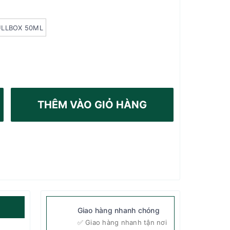
ULLBOX 50ML
THÊM VÀO GIỎ HÀNG
Giao hàng nhanh chóng
✅ Giao hàng nhanh tận nơi