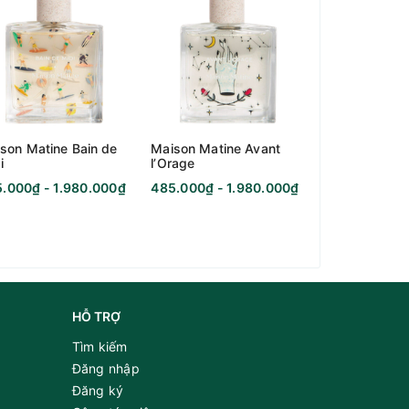
son Matine Bain de
Maison Matine Avant
Maison Matin
i
l’Orage
Warni
.000₫ - 1.980.000₫
485.000₫ - 1.980.000₫
485.000₫ - 1
HỖ TRỢ
Tìm kiếm
Đăng nhập
Đăng ký