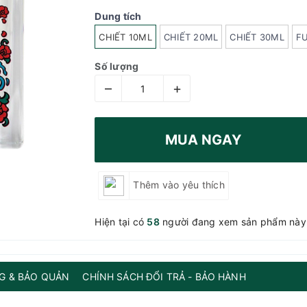
Dung tích
CHIẾT 10ML
CHIẾT 20ML
CHIẾT 30ML
F
Số lượng
–
+
MUA NGAY
Thêm vào yêu thích
Hiện tại có
58
người đang xem sản phẩm này
G & BẢO QUẢN
CHÍNH SÁCH ĐỔI TRẢ - BẢO HÀNH