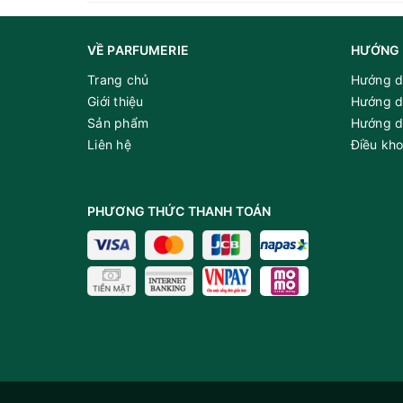
trọng, nhưng vẫn gần gũi và dễ dàng đồng hàn
VỀ PARFUMERIE
HƯỚNG 
Thương hiệu: Maison Alhambra
Trang chủ
Hướng d
Năm ra mắt: 2024
Giới thiệu
Hướng d
Giới tính: Nữ
Sản phẩm
Hướng d
Nồng độ: EDP
Liên hệ
Điều kh
Độ lưu hương: 6-8 giờ
Đọ tỏa hương: gần
PHƯƠNG THỨC THANH TOÁN
Nhóm hương: Hương hoa cỏ trái cây
Phong cách: Cuốn hút, Dễ chịu, Hấp dẫn
Hương thơm thuần khiết, trong trẻo, 