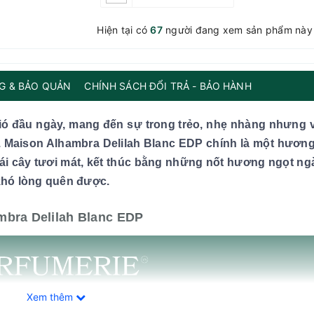
Hiện tại có
67
người đang xem sản phẩm này
G & BẢO QUẢN
CHÍNH SÁCH ĐỔI TRẢ - BẢO HÀNH
ó đầu ngày, mang đến sự trong trẻo, nhẹ nhàng nhưng 
. Maison Alhambra Delilah Blanc EDP chính là một hươn
ái cây tươi mát, kết thúc bằng những nốt hương ngọt ng
 khó lòng quên được.
bra Delilah Blanc EDP
Xem thêm