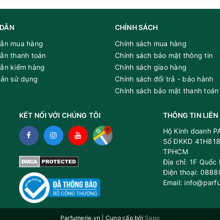
h trong đời sống hàng ngày.
DẪN
CHÍNH SÁCH
ẫn mua hàng
Chính sách mua hàng
ẫn thanh toán
Chính sách bảo mật thông tin
ẫn kiểm hàng
Chính sách giao hàng
oản sử dụng
Chính sách đổi trả - bảo hành
Chính sách bảo mật thanh toán
KẾT NỐI VỚI CHÚNG TÔI
THÔNG TIN LIÊN
Hộ Kinh doanh 
Số ĐKKD 41H818
TPHCM
sang trọng của Maison Alhambra Delilah Blanc EDP
Địa chỉ: 1F Quốc
Điện thoại: 088
Email: info@parf
Parfumerie.vn
|
Cung cấp bởi
Sapo