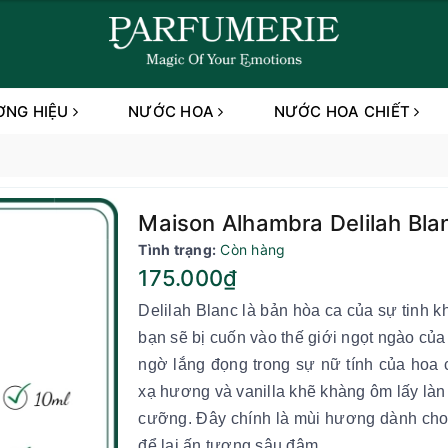
ƠNG HIỆU
NƯỚC HOA
NƯỚC HOA CHIẾT
Maison Alhambra Delilah Bla
Tình trạng:
Còn hàng
175.000₫
Delilah Blanc là bản hòa ca của sự tinh 
bạn sẽ bị cuốn vào thế giới ngọt ngào củ
ngờ lắng đọng trong sự nữ tính của hoa c
xạ hương và vanilla khẽ khàng ôm lấy làn
cưỡng. Đây chính là mùi hương dành ch
để lại ấn tượng sâu đậm.