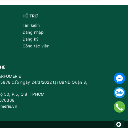
HỖ TRỢ
Tìm kiếm
Đăng nhập
Đăng ký
Cộng tác viên
 HỆ
PARFUMERIE
5878 cấp ngày 24/3/2022 tại UBND Quận 8,
 lộ 50, P.5, Q.8, TPHCM
8070308
umerie.vn