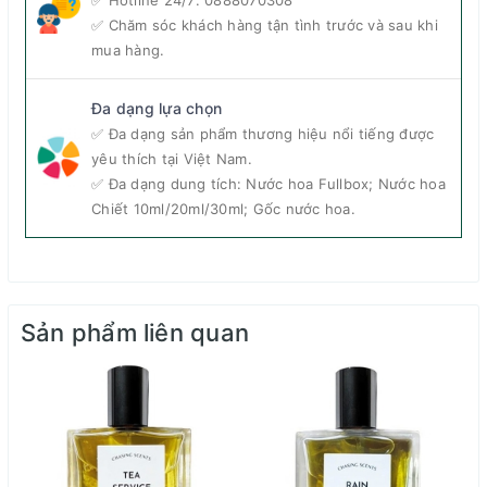
✅ Chăm sóc khách hàng tận tình trước và sau khi
Độ lưu hương: Trung Bình - Khoảng 8h
mua hàng.
Độ toả hương: Trung bình – Toả hương trong bán
kính 1m
Đa dạng lựa chọn
Thời điểm khuyên dùng: Ngày, Đêm, Xuân, Hạ, Thu
✅ Đa dạng sản phẩm thương hiệu nổi tiếng được
yêu thích tại Việt Nam.
Phong cách: Cá tính, Sang trọng
✅ Đa dạng dung tích: Nước hoa Fullbox; Nước hoa
Chiết 10ml/20ml/30ml; Gốc nước hoa.
Sản phẩm liên quan