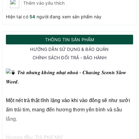
Thêm vào yêu thích
Hiện tại có
54
người đang xem sản phẩm này
THÔNG TIN SẢN PHẨM
HƯỚNG DẪN SỬ DỤNG & BẢO QUẢN
CHÍNH SÁCH ĐỔI TRẢ - BẢO HÀNH
𝑻𝒓𝒂̀ 𝒏𝒉𝒖̛𝒏𝒈 𝒌𝒉𝒐̂𝒏𝒈 𝒏𝒉𝒂̣𝒕 𝒏𝒉𝒐𝒂̀ - 𝑪𝒉𝒂𝒔𝒊𝒏𝒈 𝑺𝒄𝒆𝒏𝒕𝒔 𝑺𝒍𝒐𝒘
𝑾𝒐𝒓𝒅.
Một nét trà thật tĩnh lặng vào khi vào đông sẽ như sưởi
ấm trái tim, mang đến hương thơm yên bình và sâu
lắng.
Hương đầu: Trà Phổ Nhĩ