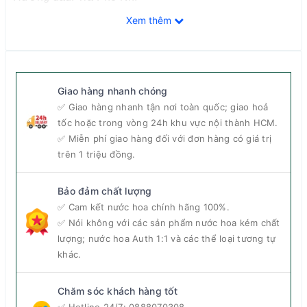
Hương giữa: Nhựa cây Dragon Blood, Mạch nha,
Xem thêm
Saffron
Hương cuối: Quả Vani, Gỗ đàn hương, Khói
Giao hàng nhanh chóng
Một ly trà Phổ Nhĩ ấm nóng sẽ khiến bạn bừng tỉnh,
✅ Giao hàng nhanh tận nơi toàn quốc; giao hoả
mang đến hương vị dịu êm cùng mạch nha, saffron và
tốc hoặc trong vòng 24h khu vực nội thành HCM.
✅ Miễn phí giao hàng đối với đơn hàng có giá trị
dậy lên vị khói nhẹ. Slow World thật sự không quá nịnh
trên 1 triệu đồng.
mũi, nhưng cái nền của vani khiến mùi hương này về
sau ngọt hơn, ấm hơn. Và càng đến gần hương thơm
Bảo đảm chất lượng
này, chắc chắn bạn sẽ cảm nhận được một hương trà
✅ Cam kết nước hoa chính hãng 100%.
✅ Nói không với các sản phẩm nước hoa kém chất
đậm vị, sâu sắc.
lượng; nước hoa Auth 1:1 và các thể loại tương tự
khác.
Giới tính: Unisex
Độ tuổi khuyên dùng: Trên 20
Chăm sóc khách hàng tốt
Nồng độ: EDP
✅ Hotline 24/7:
0888070308